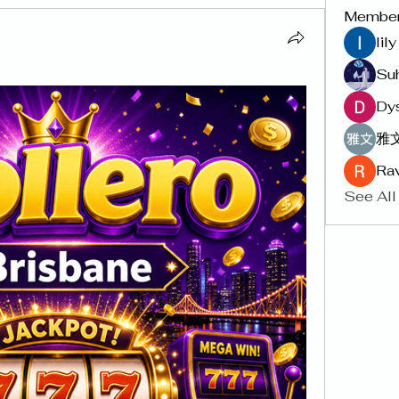
Membe
lil
Su
Dy
雅文
Rav
See All